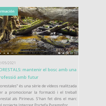
ormación
2/05/2021
ORESTALS: mantenir el bosc amb una
rofessió amb futur
Forestales" és una sèrie de vídeos realitzada
er a promocionar la formació i el treball
orestal als Pirineus. S'han fet dins el marc
el projecte Interreg Poctefa Pyrempfor.