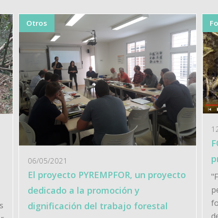
Otros
F
1
F
p
06/05/2021
El proyecto PYREMPFOR, un proyecto
"
dedicado a la promoción y
p
f
s
dignificación del trabajo forestal
d