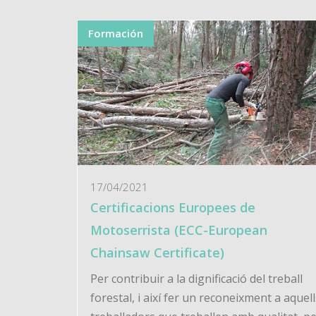
Formación
17/04/2021
Certificacions Europees de
Motoserrista (ECC-European
Chainsaw Certificate)
Per contribuir a la dignificació del treball
forestal, i així fer un reconeixment a aquell