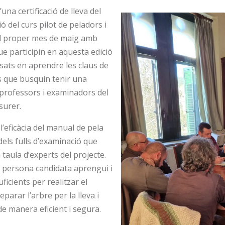
a certificació de lleva del
ió del curs pilot de peladors i
del proper mes de maig amb
ue participin en aquesta edició
ssats en aprendre les claus de
s que busquin tenir una
s professors i examinadors del
surer.
’eficàcia del manual de pela
 dels fulls d’examinació que
a taula d’experts del projecte.
a persona candidata aprengui i
icients per realitzar el
parar l’arbre per la lleva i
e manera eficient i segura.