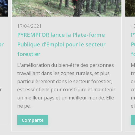
17/04/2021
1
PYREMPFOR lance la Plate-forme
P
or
Publique d'Emploi pour le secteur
P
forestier
f
L'amélioration du bien-être des personnes
M
travaillant dans les zones rurales, et plus
t
particulièrement dans le secteur forestier,
e
r.
est essentielle pour construire et maintenir
c
un meilleur pays et un meilleur monde. Elle
m
ne pe...
el
Comparte