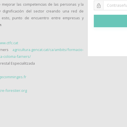
e mejorar las competencias de las personas y la
 y dignificación del sector creando una red de
ir esto, punto de encuentro entre empresas y
n
ww.ctfc.cat
arners
agricultura.gencat.cat/ca/ambits/formacio-
ta-coloma-farners/
orestal Especialitzada
gecomminges.fr
e-forestier.org