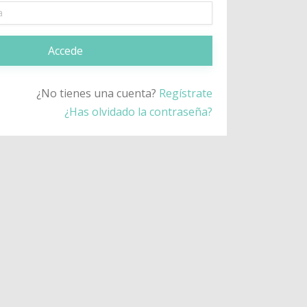
Accede
¿No tienes una cuenta?
Regístrate
¿Has olvidado la contraseña?