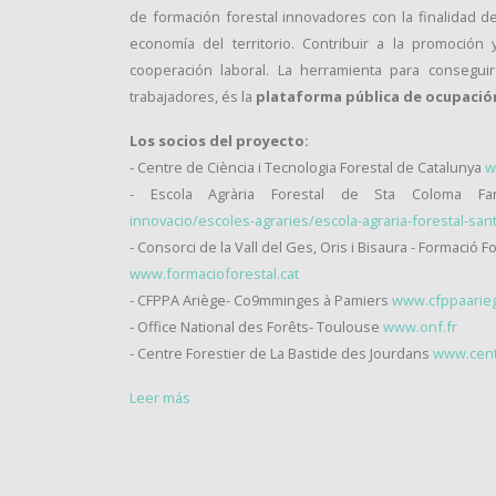
de formación forestal innovadores con la finalidad d
economía del territorio. Contribuir a la promoción
cooperación laboral. La herramienta para consegu
trabajadores, és la
plataforma pública de ocupació
Los socios del proyecto:
- Centre de Ciència i Tecnologia Forestal de Catalunya
w
- Escola Agrària Forestal de Sta Coloma F
innovacio/escoles-agraries/escola-agraria-forestal-san
- Consorci de la Vall del Ges, Oris i Bisaura - Formació F
www.formacioforestal.cat
- CFPPA Ariège- Co9mminges à Pamiers
www.cfppaarie
- Office National des Forêts- Toulouse
www.onf.fr
- Centre Forestier de La Bastide des Jourdans
www.centr
Leer más