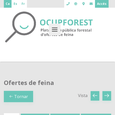
Ca
Es
Fr
Accés
Ofertes de feina
Vista
Tornar