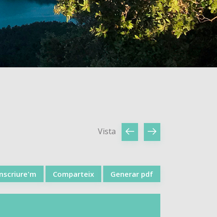
Vista
Inscriure'm
Comparteix
Generar pdf