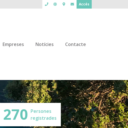
Accés
Empreses
Notícies
Contacte
270
Persones
registrades