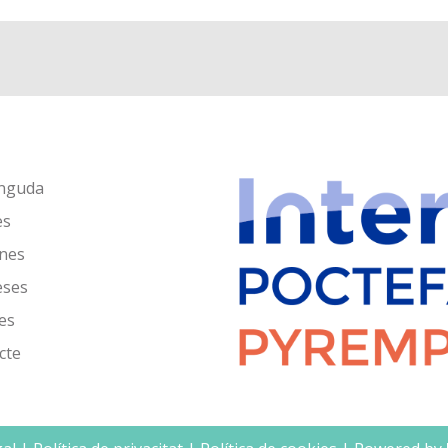
nguda
es
nes
eses
es
cte