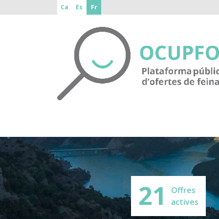
Ca
Es
Fr
21
Offres
actives