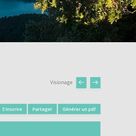
Visionage
S'inscrire
Partager
Générer un pdf