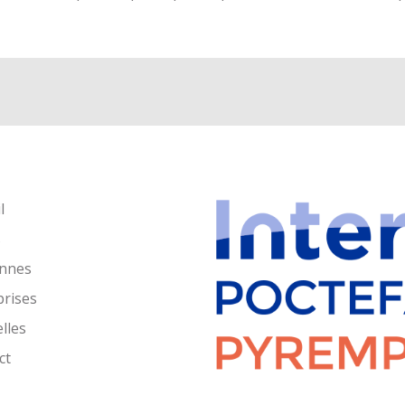
l
s
nnes
prises
lles
ct