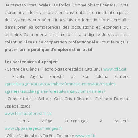
leurs ressources locales, les forêts. Comme objectif général, il vise
à promouvoir le travail forestier transfrontalier, en mettant en place
des systèmes européens innovants de formation forestière afin
d’améliorer les compétences des populations et l’économie du
territoire. Contribuer à la promotion et à la dignité du secteur en
créant un réseau de coopération professionnelle. Pour faire ça la
plate-forme publique d’emploi est un outil.
Les partenaires du projet:
- Centre de Ciència i Tecnologia Forestal de Catalunya
www.ctfc.cat
- Escola Agrària Forestal de Sta Coloma Farners
agricultura.gencat.cat/ca/ambits/formacio-innovacio/escoles-
agraries/escola-agraria-forestal-santa-coloma-farners/
- Consorci de la Vall del Ges, Oris i Bisaura - Formació Forestal
Especialitzada
www.formacioforestal.cat
- CFPPA Ariège- Co9mminges à Pamiers
www.cfppaariegecomminges.fr
- Office National des Forêts- Toulouse
www.onf.fr