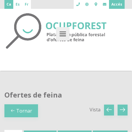
Ca
Es
Fr
Accés
Ofertes de feina
Vista
Tornar