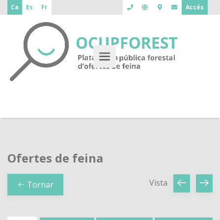
Ca
Es
Fr
Accés
Ofertes de feina
Vista
Tornar